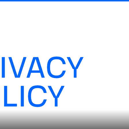
IVACY
LICY