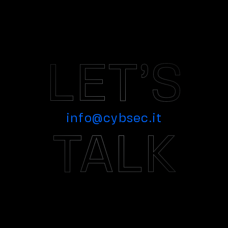
LET’S
info@cybsec.it
TALK